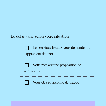
Le délai varie selon votre situation :
Les services fiscaux vous demandent un
check_box_outline_blank
supplément d'impôt
Vous recevez une proposition de
check_box_outline_blank
rectification
Vous êtes soupçonné de fraude
check_box_outline_blank