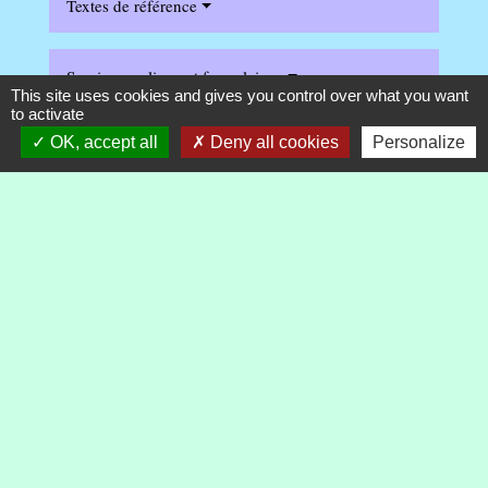
Textes de référence
Services en ligne et formulaires
This site uses cookies and gives you control over what you want
to activate
OK, accept all
Deny all cookies
Personalize
Questions ? Réponses !
Qui doit régler les dettes fiscales dans un couple
marié ou pacsé ?
Et aussi
Saisir l'administration fiscale (difficultés de
paiement, réclamation...)
Argent - Impôts - Consommation