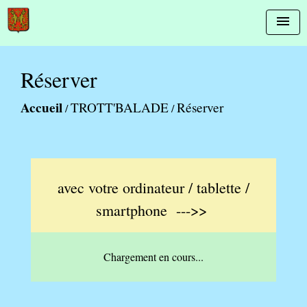
menu
Réserver
Accueil
TROTT'BALADE
Réserver
/
/
avec votre ordinateur / tablette /
smartphone --->>
Chargement en cours...