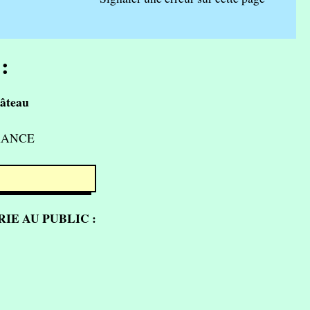
:
âteau
FRANCE
IE AU PUBLIC :