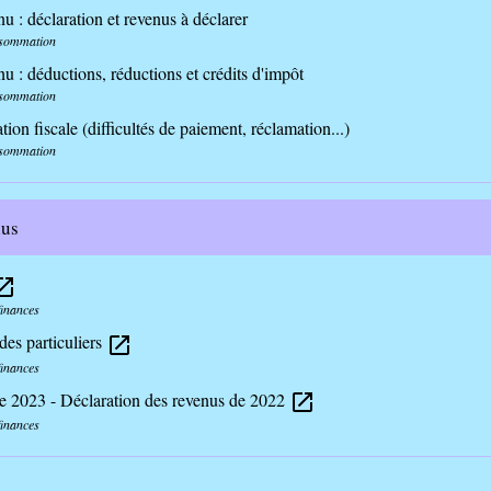
nu : déclaration et revenus à déclarer
nsommation
nu : déductions, réductions et crédits d'impôt
nsommation
ation fiscale (difficultés de paiement, réclamation...)
nsommation
lus
_in_new
finances
 des particuliers
open_in_new
finances
e 2023 - Déclaration des revenus de 2022
open_in_new
finances