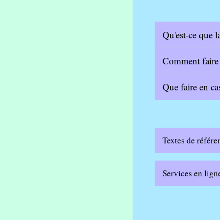
Qu'est-ce que 
Comment faire r
Que faire en c
Textes de référe
Services en lign