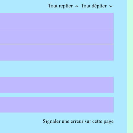
Tout replier
Tout déplier
keyboard_arrow_up
keyboard_arrow_down
Signaler une erreur sur cette page