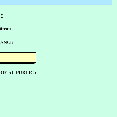
:
âteau
FRANCE
IE AU PUBLIC :