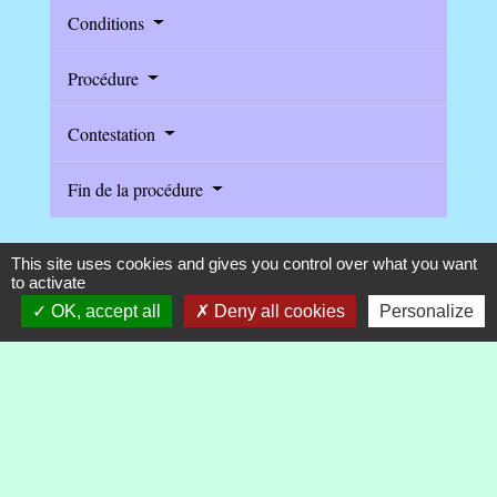
Conditions
Procédure
Contestation
Fin de la procédure
This site uses cookies and gives you control over what you want
to activate
Textes de référence
OK, accept all
Deny all cookies
Personalize
Questions ? Réponses !
Que faire si la pension alimentaire n'est pas payée ?
Que faire si la pension alimentaire est impayée et