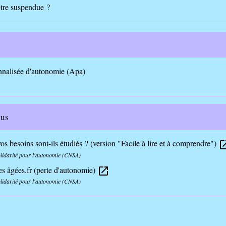
être suspendue ?
nnalisée d'autonomie (Apa)
lus
 besoins sont-ils étudiés ? (version "Facile à lire et à comprendre")
open_i
olidarité pour l'autonomie (CNSA)
es âgées.fr (perte d'autonomie)
open_in_new
olidarité pour l'autonomie (CNSA)