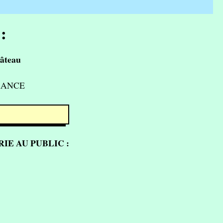
:
âteau
FRANCE
IE AU PUBLIC :