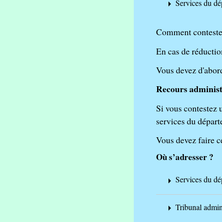
Services du dé
arrow_right
Comment contester
En cas de réductio
Vous devez d'abord
Recours administr
Si vous contestez 
services du départ
Vous devez faire c
Où s’adresser ?
Services du dé
arrow_right
Tribunal admini
arrow_right