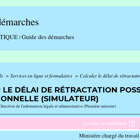
démarches
ATIQUE
Guide des démarches
/
ls
>
Services en ligne et formulaires
>
Calculer le délai de rétractat
 LE DÉLAI DE RÉTRACTATION POS
ONNELLE (SIMULATEUR)
Direction de l'information légale et administrative (Première ministre)
Accéder au simulateur
open_in_new
Ministère chargé du travail