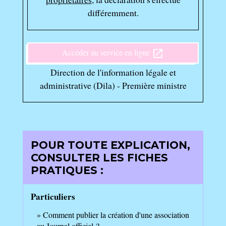
différemment.
Accéder au service en ligne
open_in_new
Direction de l'information légale et
administrative (Dila) - Première ministre
POUR TOUTE EXPLICATION,
CONSULTER LES FICHES
PRATIQUES :
Particuliers
Comment publier la création d'une association
au Journal officiel ?