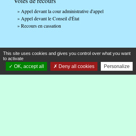
Voies de recours
Appel devant la cour administrative d'appel
Appel devant le Conseil d'État
Recours en cassation
This site uses cookies and gives you control over what you want
to activate
Questions ? Réponses !
OK, accept all
Deny all cookies
Personalize
La procédure en référé existe-t-elle devant le tribunal
administratif?
Comment faire appliquer une décision du juge
administratif ?
Peut-on faire opposition à une décision du juge
administratif ?
Peut-on demander la révision d'une décision de
justice administrative ?