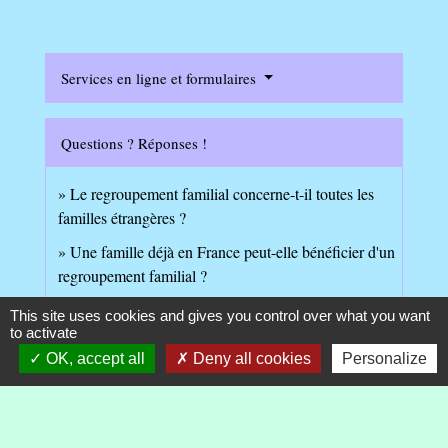
Services en ligne et formulaires
Questions ? Réponses !
Le regroupement familial concerne-t-il toutes les
familles étrangères ?
Une famille déjà en France peut-elle bénéficier d'un
regroupement familial ?
L'époux ou partenaire européen d'un Français peut-il
This site uses cookies and gives you control over what you want
s'installer en France ?
to activate
OK, accept all
Deny all cookies
Personalize
L'époux étranger d'un Français peut-il séjourner en
France ?
Un étranger sans titre de séjour peut-il faire venir sa