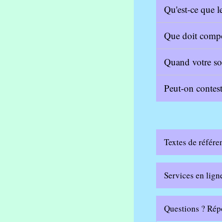
Qu'est-ce que l
Que doit compo
Quand votre so
Peut-on contes
Textes de référe
Services en lign
Questions ? Rép