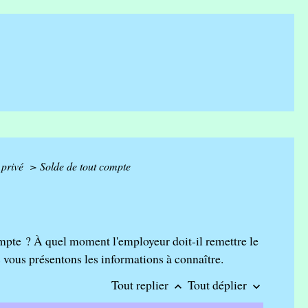
r privé
>
Solde de tout compte
mpte ? À quel moment l'employeur doit-il remettre le
 vous présentons les informations à connaître.
Tout replier
Tout déplier
keyboard_arrow_up
keyboard_arrow_down