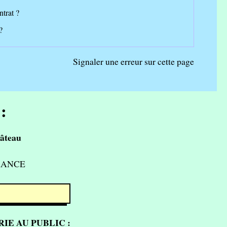
ntrat ?
?
Signaler une erreur sur cette page
:
âteau
FRANCE
IE AU PUBLIC :