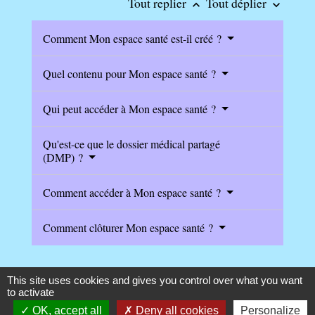
Tout replier
Tout déplier
keyboard_arrow_up
keyboard_arrow_down
Comment Mon espace santé est-il créé ?
Quel contenu pour Mon espace santé ?
Qui peut accéder à Mon espace santé ?
Qu'est-ce que le dossier médical partagé
(DMP) ?
Comment accéder à Mon espace santé ?
Comment clôturer Mon espace santé ?
This site uses cookies and gives you control over what you want
to activate
Textes de référence
OK, accept all
Deny all cookies
Personalize