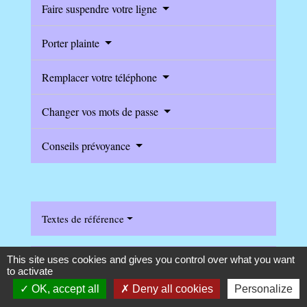
Faire suspendre votre ligne
Porter plainte
Remplacer votre téléphone
Changer vos mots de passe
Conseils prévoyance
Textes de référence
This site uses cookies and gives you control over what you want
Questions ? Réponses !
to activate
OK, accept all
Deny all cookies
Personalize
Faut-il assurer ses appareils portables (téléphone,