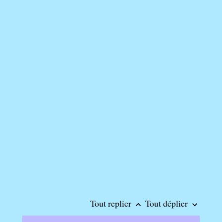
Tout replier
Tout déplier
keyboard_arrow_up
keyboard_arrow_down