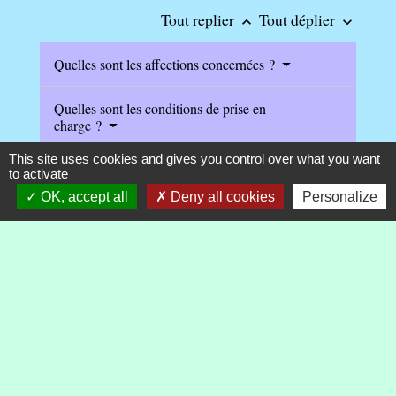
Tout replier
Tout déplier
keyboard_arrow_up
keyboard_arrow_down
Quelles sont les affections concernées ?
Quelles sont les conditions de prise en
charge ?
This site uses cookies and gives you control over what you want
En quoi consiste le protocole de soins ?
to activate
OK, accept all
Deny all cookies
Personalize
Textes de référence
Services en ligne et formulaires
Questions ? Réponses !