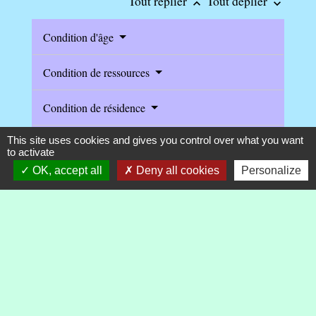
Tout replier
Tout déplier
keyboard_arrow_up
keyboard_arrow_down
Condition d'âge
Condition de ressources
Condition de résidence
This site uses cookies and gives you control over what you want
Démarche
to activate
OK, accept all
Deny all cookies
Personalize
Montant
La situation diffère selon que vous vivez en
couple (mariage, Pacs, concubinage) ou seul.
Textes de référence