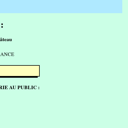
:
âteau
FRANCE
IE AU PUBLIC :