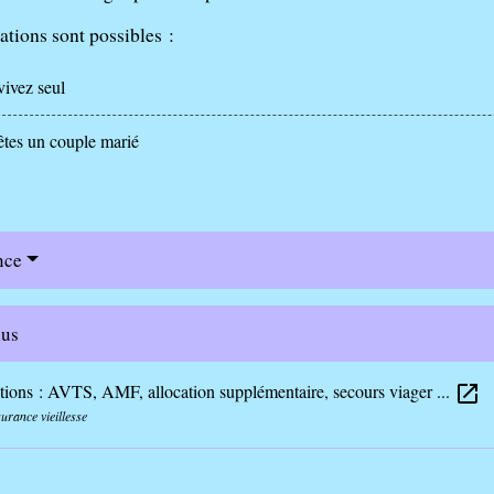
ations sont possibles :
ivez seul
es un couple marié
nce
lus
tions : AVTS, AMF, allocation supplémentaire, secours viager ...
open_in_new
urance vieillesse