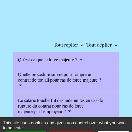
Tout replier
Tout déplier
keyboard_arrow_up
keyboard_arrow_down
Qu'est-ce que la force majeure ?
Quelle procédure suivre pour rompre un
contrat de travail pour cas de force majeure ?
Le salarié touche-t-il des indemnités en cas de
rupture du contrat pour cas de force
majeure par l'employeur ?
This site uses cookies and gives you control over what you want
to activate