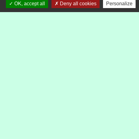
OK, accept all
Deny all cookies
Personalize
Textes de référence
Signaler une erreur sur cette page
Nous contacter :
Commune de Réchicourt-le-Château
1, place Général De Gaulle
57810 Réchicourt-le-Château - FRANCE
+33 3 87 24 60 32
Contact par formulaire
HORAIRES D'OUVERTURE DE LA MAIRIE AU
PUBLIC :