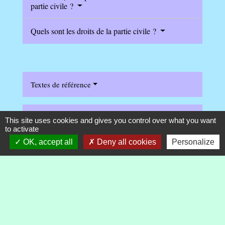
partie civile ?
Quels sont les droits de la partie civile ?
Textes de référence
Services en ligne et formulaires
This site uses cookies and gives you control over what you want
to activate
OK, accept all
Deny all cookies
Personalize
Questions ? Réponses !
Que faire si on est victime d'une infraction ?
Procès pénal : qu'est-ce qu'une partie civile ?
L'avocat est-il obligatoire dans un procès pénal ?