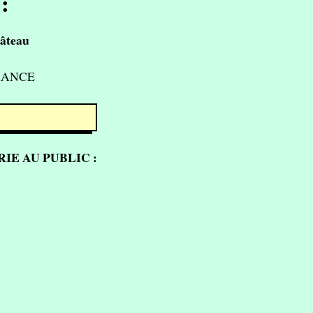
:
âteau
FRANCE
IE AU PUBLIC :