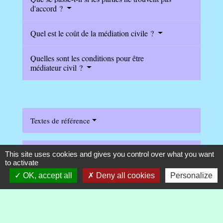
d'accord ?
Quel est le coût de la médiation civile ?
Quelles sont les conditions pour être
médiateur civil ?
Textes de référence
Questions ? Réponses !
This site uses cookies and gives you control over what you want
to activate
OK, accept all
Deny all cookies
Personalize
Qu'est-ce que la médiation familiale ?
Et aussi