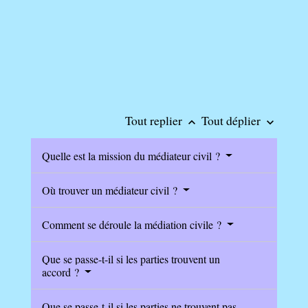
Tout replier
Tout déplier
keyboard_arrow_up
keyboard_arrow_down
Quelle est la mission du médiateur civil ?
Où trouver un médiateur civil ?
Comment se déroule la médiation civile ?
Que se passe-t-il si les parties trouvent un
accord ?
Que se passe-t-il si les parties ne trouvent pas