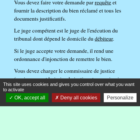
Vous devez faire votre demande par
requête
et
fournir la description du bien réclamé et tous les
documents justificatifs.
Le juge compétent est le juge de l'exécution du
tribunal dont dépend le domicile du
débiteur
.
Si le juge accepte votre demande, il rend une
ordonnance d'injonction de remettre le bien.
Vous devez charger le commissaire de justice
(anciennement huissier de justice et commissaire-
This site uses cookies and gives you control over what you want
priseur judiciaire) de
signifier
l'ordonnance au
to activate
débiteur.
OK, accept all
Deny all cookies
Personalize
La signification contient une
sommation
.
Elle donne un délai de 15 jours au débiteur pour :
Soit transporter à ses frais le bien dans le lieu et aux
conditions indiquées dans la sommation