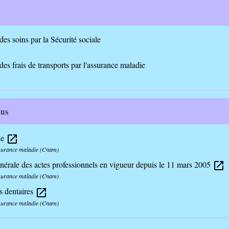
s soins par la Sécurité sociale
s frais de transports par l'assurance maladie
lus
le
open_in_new
ssurance maladie (Cnam)
érale des actes professionnels en vigueur depuis le 11 mars 2005
open_in_new
ssurance maladie (Cnam)
s dentaires
open_in_new
ssurance maladie (Cnam)