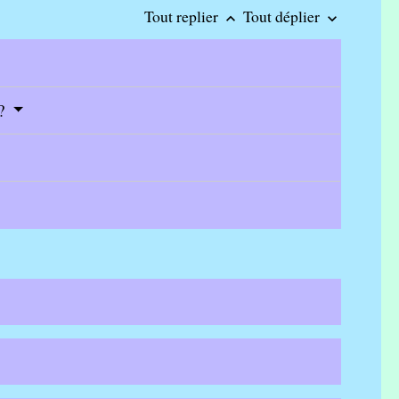
Tout replier
Tout déplier
keyboard_arrow_up
keyboard_arrow_down
 ?