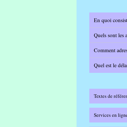
En quoi consist
Quels sont les 
Comment adress
Quel est le dél
Textes de référe
Services en lign