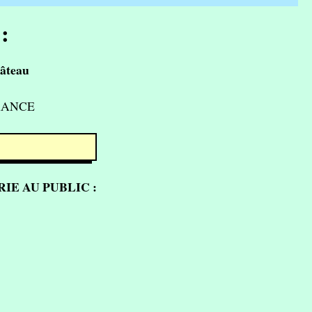
:
âteau
FRANCE
IE AU PUBLIC :