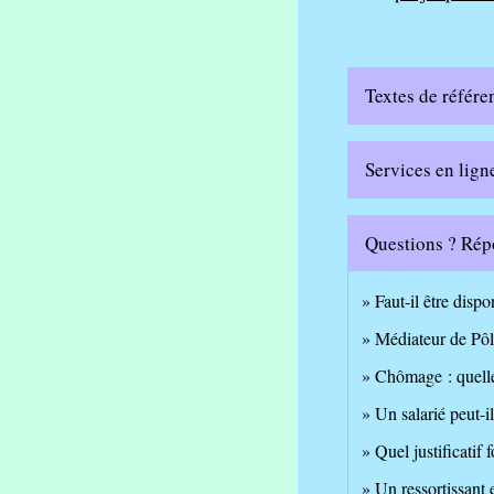
Textes de référe
Services en lign
Questions ? Rép
Faut-il être dispo
Médiateur de Pôl
Chômage : quelle
Un salarié peut-i
Quel justificatif 
Un ressortissant 