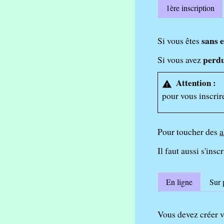
1ère inscription
sans 
Si vous êtes
perdu
Si vous avez
Attention :
warning
pour vous inscrir
Pour toucher des
a
Il faut aussi s'insc
En ligne
Sur 
Vous devez créer v