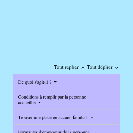
Tout replier
Tout déplier
keyboard_arrow_up
keyboard_arrow_down
De quoi s'agit-il ?
Conditions à remplir par la personne
accueillie
Trouver une place en accueil familial
Formalités d'employeur de la personne