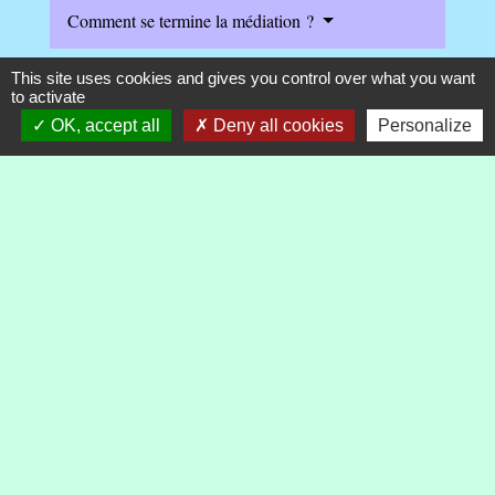
Comment se termine la médiation ?
This site uses cookies and gives you control over what you want
to activate
OK, accept all
Deny all cookies
Personalize
Textes de référence
Services en ligne et formulaires
Et aussi
Communications électroniques (téléphone, internet,
télévision)
Argent - Impôts - Consommation
Pour en savoir plus