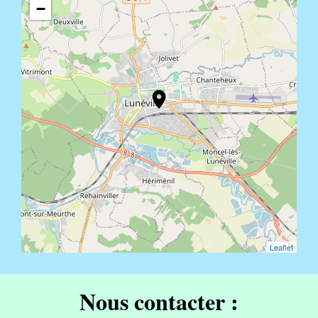
−
location_on
Leaflet
Nous contacter :