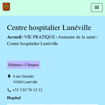
menu
Centre hospitalier Lunéville
Accueil
VIE PRATIQUE
Annuaire de la santé
/
/
/
Centre hospitalier Lunéville
Hôpitaux / Cliniques
6 rue Girardet
location_on
54300 Lunéville
+33 3 83 76 12 12
phone
Hopital