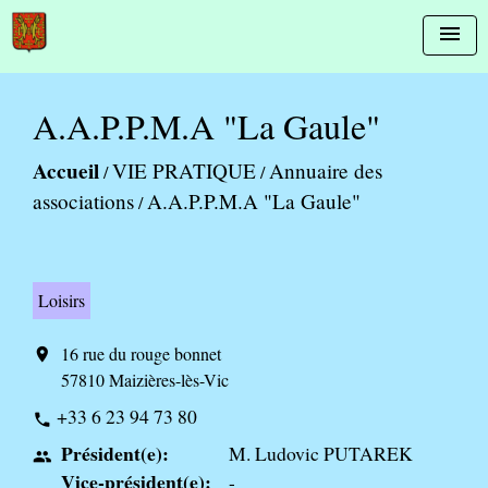
menu
A.A.P.P.M.A "La Gaule"
Accueil
VIE PRATIQUE
Annuaire des
/
/
associations
A.A.P.P.M.A "La Gaule"
/
Loisirs
16 rue du rouge bonnet
location_on
57810 Maizières-lès-Vic
+33 6 23 94 73 80
phone
Président(e):
M. Ludovic PUTAREK
people
Vice-président(e):
-